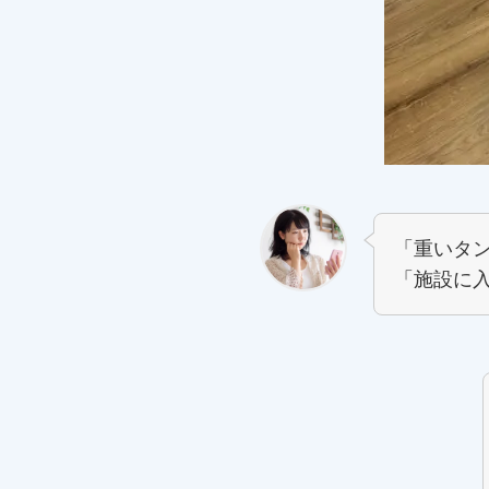
「重いタ
「施設に