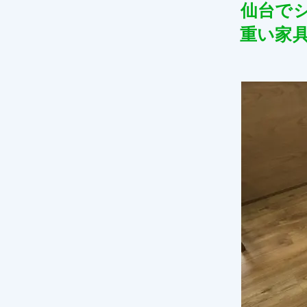
仙台で
重い家