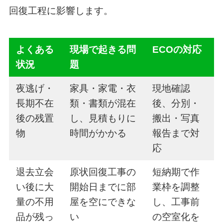
回復工程に影響します。
よくある
現場で起きる問
ECOの対応
状況
題
夜逃げ・
家具・家電・衣
現地確認
長期不在
類・書類が混在
後、分別・
後の残置
し、見積もりに
搬出・写真
物
時間がかかる
報告まで対
応
退去立会
原状回復工事の
短納期で作
い後に大
開始日までに部
業枠を調整
量の不用
屋を空にできな
し、工事前
品が残っ
い
の空室化を