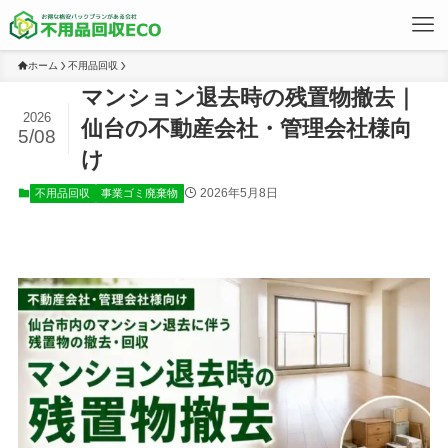
ホーム
不用品回収
マンション退去時の残置物撤去｜
2026
仙台の不動産会社・管理会社様向
5/08
け
2026年5月8日
不用品回収
事業ゴミ廃棄物