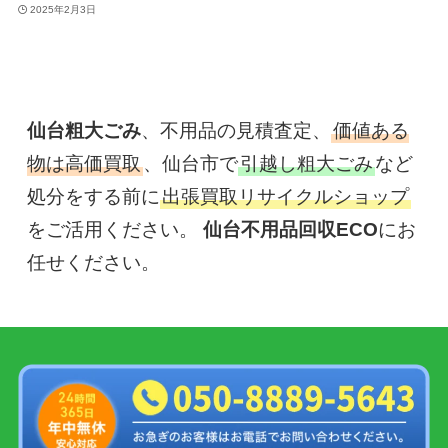
2025年2月3日
仙台粗大ごみ
、不用品の見積査定、
価値ある
物は高価買取
、仙台市で
引越し粗大ごみ
など
処分をする前に
出張買取リサイクルショップ
をご活用ください。 
仙台不用品回収ECO
にお
任せください。