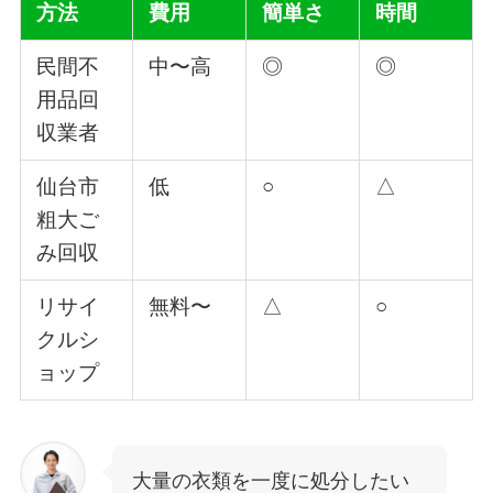
方法
費用
簡単さ
時間
民間不
中〜高
◎
◎
用品回
収業者
仙台市
低
○
△
粗大ご
み回収
リサイ
無料〜
△
○
クルシ
ョップ
大量の衣類を一度に処分したい