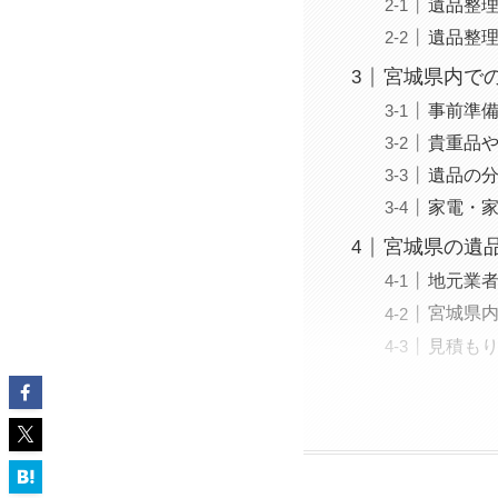
遺品整
遺品整
宮城県内で
事前準
貴重品
遺品の
家電・
宮城県の遺
地元業
宮城県
見積も