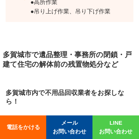
●高所作業
●吊り上げ作業、吊り下げ作業
多賀城市で遺品整理・事務所の閉鎖・戸
建て住宅の解体前の残置物処分など
多賀城市内で不用品回収業者をお探しな
ら！
メール
LINE
リサイクル家電の処分
、リユースはお任せ【
買
電話をかける
お問い合わせ
お問い合わせ
取・リサイクル
】などなど当日でもすべて対応