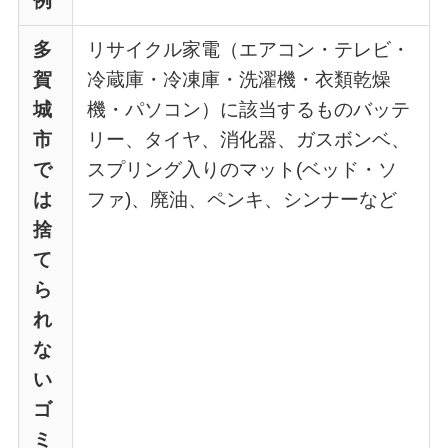
例
多
リサイクル家電（エアコン・テレビ・
賀
冷蔵庫・冷凍庫・洗濯機・衣類乾燥
城
機・パソコン）に該当するものバッテ
市
リー、タイヤ、消化器、ガスボンベ、
で
スプリング入りのマット(ベッド・ソ
は
ファ)、廃油、ペンキ、シンナーなど
捨
て
ら
れ
な
い
ゴ
ミ